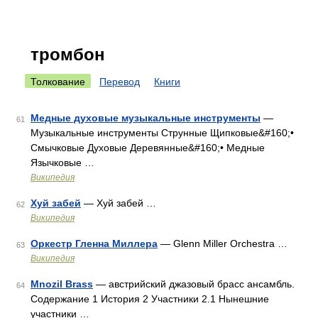
тромбон
Толкование
Перевод
Книги
Медные духовые музыкальные инструменты
—
61
Музыкальные инструменты Струнные Щипковые&#160;•
Смычковые Духовые Деревянные&#160;• Медные
Язычковые …
Википедия
Хуй забей
— Хуй забей …
62
Википедия
Оркестр Гленна Миллера
— Glenn Miller Orchestra …
63
Википедия
Mnozil Brass
— австрийский джазовый брасс ансамбль.
64
Содержание 1 История 2 Участники 2.1 Нынешние
участники …