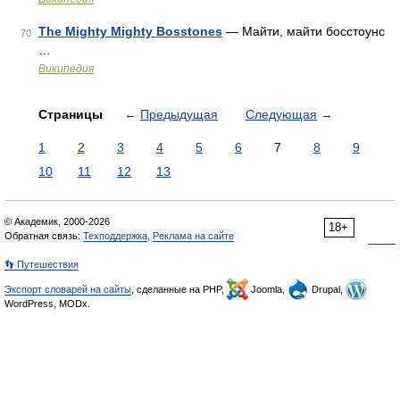
The Mighty Mighty Bosstones
— Майти, майти босстоунс
70
…
Википедия
Страницы
←
Предыдущая
Следующая
→
1
2
3
4
5
6
7
8
9
10
11
12
13
© Академик, 2000-2026
18+
Обратная связь:
Техподдержка
,
Реклама на сайте
👣 Путешествия
Экспорт словарей на сайты
, сделанные на PHP,
Joomla,
Drupal,
WordPress, MODx.