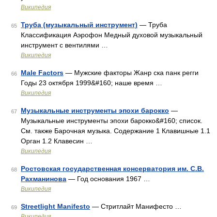
Википедия
Труба (музыкальный инструмент)
— Труба
65
Классификация Аэрофон Медный духовой музыкальный
инструмент с вентилями …
Википедия
Male Factors
— Мужские факторы Жанр ска панк регги
66
Годы 23 октября 1999&#160; наше время …
Википедия
Музыкальные инструменты эпохи барокко
—
67
Музыкальные инструменты эпохи барокко&#160; список.
См. также Барочная музыка. Содержание 1 Клавишные 1.1
Орган 1.2 Клавесин …
Википедия
Ростовская государственная консерватория им. С.В.
68
Рахманинова
— Год основания 1967 …
Википедия
Streetlight Manifesto
— Стритлайт Манифесто …
69
Википедия